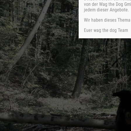
von der Wag the Dog Gmb
jedem dieser Angebote.
Wir haben dieses Thema 
Euer wag the dog Team