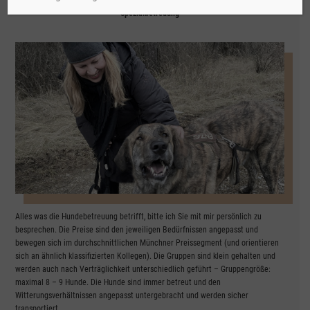
Hol und Bringservice • Selber bringen und holen • Spaziergang • Fütterung •
Spezialbetreuung
Alles was die Hundebetreuung betrifft, bitte ich Sie mit mir persönlich zu
besprechen. Die Preise sind den jeweiligen Bedürfnissen angepasst und
bewegen sich im durchschnittlichen Münchner Preissegment (und orientieren
sich an ähnlich klassifizierten Kollegen). Die Gruppen sind klein gehalten und
werden auch nach Verträglichkeit unterschiedlich geführt – Gruppengröße:
maximal 8 – 9 Hunde. Die Hunde sind immer betreut und den
Witterungsverhältnissen angepasst untergebracht und werden sicher
transportiert.