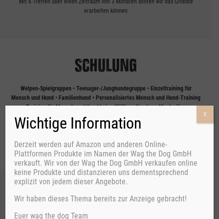
Mit 6 Treffen über einen Zeitraum von 3 Monaten sollten wir das Gröbste
erarbeiten können
SCHULUNG
Welpen-Spielgruppen • Teenager-/Junghundegruppe • Einzeltraining für
Mensch und Hund • Familienhund • Personalisiertes Mensch und Hund-Training
• Training für Mensch und Hund bei auffälligen Hunden • Mantrailing •
X
Apportier-Training
Wichtige Information
Preise
Mantrailing und Apportiertrainingskurse auf
Anfrage
Derzeit werden auf Amazon und anderen Online-
Plattformen Produkte im Namen der Wag the Dog GmbH
verkauft. Wir von der Wag the Dog GmbH verkaufen online
keine Produkte und distanzieren uns dementsprechend
explizit von jedem dieser Angebote.
BETREUUNG
Wir haben dieses Thema bereits zur Anzeige gebracht!
Euer wag the dog Team