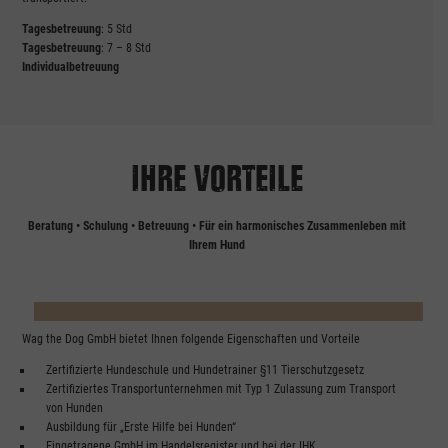
Tagesbetreuung
: 5 Std
Tagesbetreuung
: 7 – 8 Std
Individualbetreuung
IHRE VORTEILE
Beratung • Schulung • Betreuung • Für ein harmonisches Zusammenleben mit
Ihrem Hund
Wag the Dog GmbH bietet Ihnen folgende Eigenschaften und Vorteile
Zertifizierte Hundeschule und Hundetrainer §11 Tierschutzgesetz
Zertifiziertes Transportunternehmen mit Typ 1 Zulassung zum Transport
von Hunden
Ausbildung für „Erste Hilfe bei Hunden“
Eingetragene GmbH im Handelsregister und bei der IHK